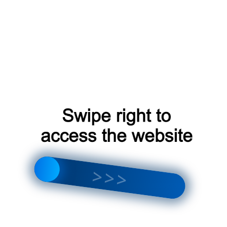
олодильные кондиционеры?
р оборудования
ециалисты проводят бесплатную консультацию и
холодильного кондиционера, подходящую по
ещения. Мы учитываем все ваши пожелания, а
его площадь, высота потолков, расположение
ание
ьное обследование, чтобы спроектировать
льно эффективно. На этом этапе мы также
 обеспечит наилучшие условия для работы